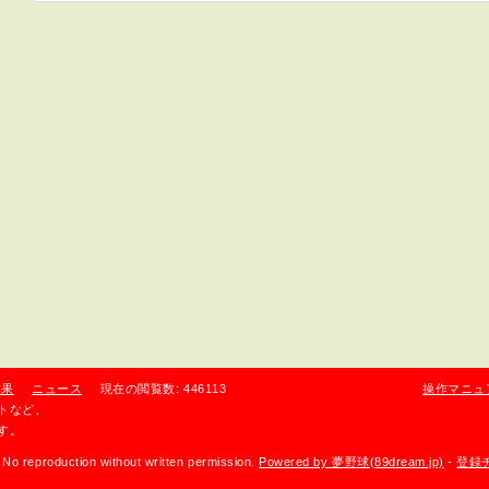
結果
ニュース
現在の閲覧数: 446113
操作マニュ
トなど、
す。
No reproduction without written permission.
Powered by 夢野球(89dream.jp)
-
登録