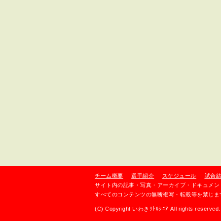
チーム概要
選手紹介
スケジュール
試合
サイト内の記事・写真・アーカイブ・ドキュメン
すべてのコンテンツの無断複写・転載等を禁じま
(C) Copyright いわきﾘﾄﾙｼﾆｱ All rights reserved. 