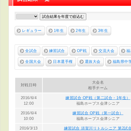
試合結果を年度で絞込む
レギュラー
1年生
2年生
3年生
全試合
練習試合
OP戦
交流大会
福
全国大会
日本選手権
選抜大会
福島県中
大会名
対戦日時
相手チーム
2016/6/4
練習試合 OP戦（第二試合・1年生）
12:00
福島ホープス会津シニア
2016/6/4
練習試合 OP戦（第一試合）
10:00
福島ホープス会津シニア
2016/3/13
練習試合 須賀川リトルシニア 第2試