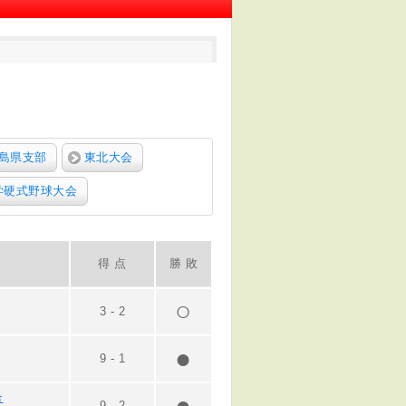
島県支部
東北大会
学硬式野球大会
得 点
勝 敗
3
-
2
9
-
1
合
9
-
2