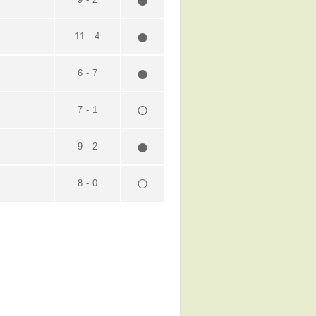
11
-
4
6
-
7
7
-
1
9
-
2
8
-
0