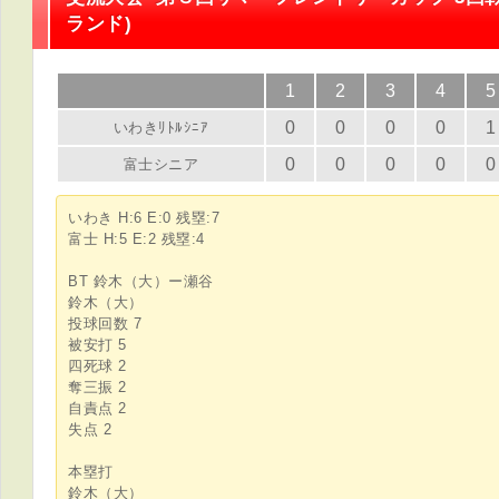
ランド)
1
2
3
4
5
0
0
0
0
1
いわきﾘﾄﾙｼﾆｱ
0
0
0
0
0
富士シニア
いわき H:6 E:0 残塁:7
富士 H:5 E:2 残塁:4
BT 鈴木（大）ー瀬谷
鈴木（大）
投球回数 7
被安打 5
四死球 2
奪三振 2
自責点 2
失点 2
本塁打
鈴木（大）