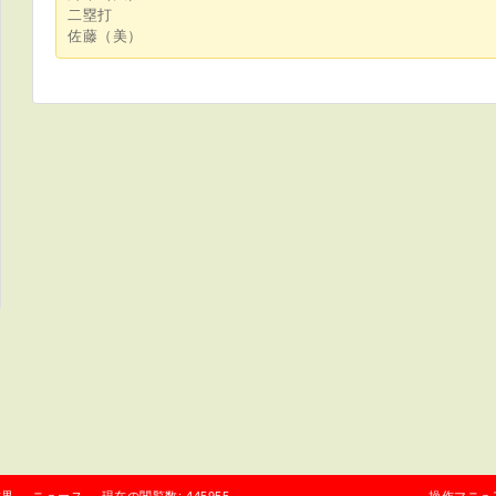
二塁打
佐藤（美）