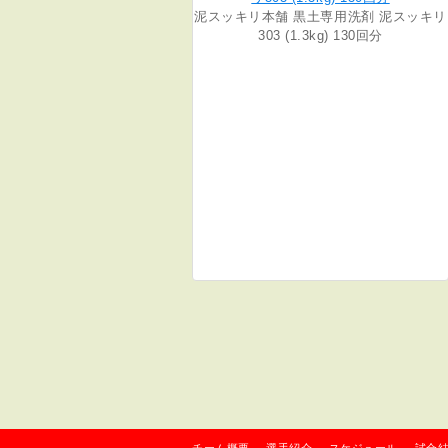
泥スッキリ本舗 黒土専用洗剤 泥スッキリ
303 (1.3kg) 130回分